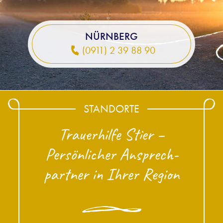
Vorsorgen
NÜRNBERG
Abschied
(0911) 2 39 88 90
Gedenkportal
Kosten
Bestattungsarten
STANDORTE
Ratgeber & Service
Trauerhilfe Stier –
Über uns
Persönlicher Ansprech­
Aktuelles & Jobs & Videos
partner in Ihrer Region