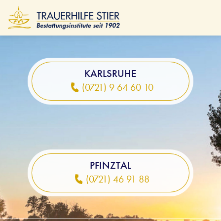
Gedenkportal
SCHLIESSEN
Kosten
Bestattungsarten
KARLSRUHE
Ratgeber & Service
(0721) 9 64 60 10
Über uns
Aktuelles & Standorte & Videos
NÜRNBERG
PFINZTAL
(0721) 46 91 88
Im Trauerfall erreichen Sie uns Tag und
Nacht unter Tel. (0911) 23 98 89-0.
Im Trauerfall